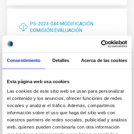
PS-2023-044 MODIFICACIÓN
COMISIÓN EVALUACIÓN
Published at
07/11/2023
Consentimiento
Detalles
Acerca de las cookies
Description
Esta página web usa cookies
La presente Resolución tiene por objeto convocar, en régimen
de publicidad, objetividad y concurrencia competitiva, una
Las cookies de este sitio web se usan para personalizar
ayuda para la formación de las personas que hayan obtenido
el contenido y los anuncios, ofrecer funciones de redes
recientemente el título académico de Grado (curso 2022-2023)
sociales y analizar el tráfico. Además, compartimos
o estudiantes o recién titulados de máster universitario (curso
información sobre el uso que haga del sitio web con
2022-2023).
nuestros partners de redes sociales, publicidad y análisis
COMPOSICIÓN DE LA COMISIÓN DE EVALUACIÓN:
web, quienes pueden combinarla con otra información