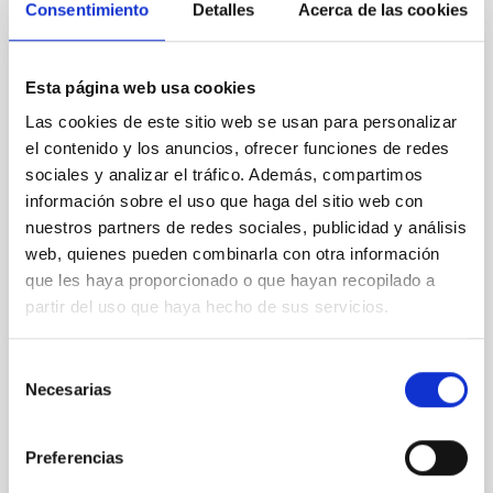
Consentimiento
Detalles
Acerca de las cookies
ADVERTISED ON (MAX)
PERMANENT (OPEN TO PUBLIC)
Esta página web usa cookies
Un contrato - Técnico/a de Taller -
SORT BY
ORDER
Las cookies de este sitio web se usan para personalizar
Especialidad Mecánica- Fijo Laboral - PS-
el contenido y los anuncios, ofrecer funciones de redes
2026-032
sociales y analizar el tráfico. Además, compartimos
Se convoca proceso selectivo para el ingreso, como
información sobre el uso que haga del sitio web con
personal laboral fijo, de un puesto de trabajo con la
nuestros partners de redes sociales, publicidad y análisis
categoría profesional de Técnico/a de Taller, acogido
web, quienes pueden combinarla con otra información
al Convenio y que tendrá, entre otras, las siguientes
que les haya proporcionado o que hayan recopilado a
funciones: Realización de trabajos de fabricación
partir del uso que haya hecho de sus servicios.
mecánica, ajuste y montaje de piezas y conjuntos,
empleando máquinas herramienta
Selección
Advertised on
07/13/2026
Necesarias
de
Application deadline
08/10/2026
consentimiento
Open
Preferencias