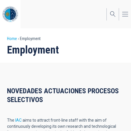
Skip
to
main
content
Breadcrumb
Home
Employment
Employment
NOVEDADES ACTUACIONES PROCESOS
SELECTIVOS
The
IAC
aims to attract front-line staff with the aim of
continuously developing its own research and technological