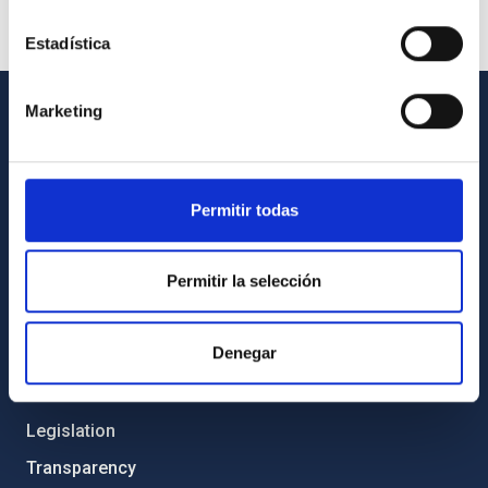
Estadística
Marketing
GENERAL INFORMATION
Contact
Permitir todas
How to get to the IAC
List of personnel
Permitir la selección
Library
General register
Denegar
ABOUT THE IAC
Legislation
Transparency