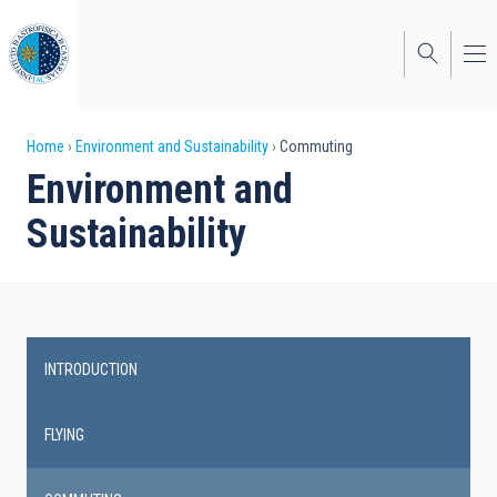
Skip
to
main
content
Breadcrumb
Home
Environment and Sustainability
Commuting
Environment and
Sustainability
INTRODUCTION
Footer
FLYING