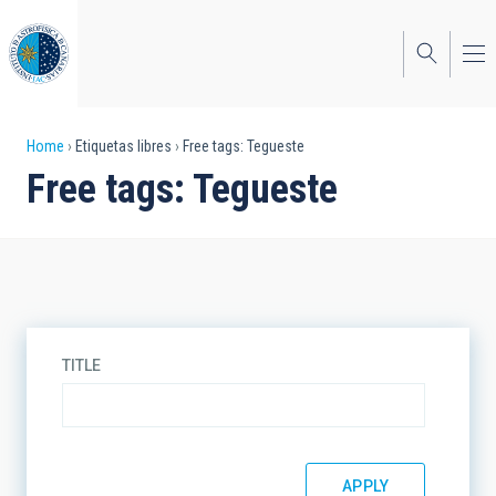
Skip
to
main
content
Breadcrumb
Home
Etiquetas libres
Free tags: Tegueste
Free tags: Tegueste
TITLE