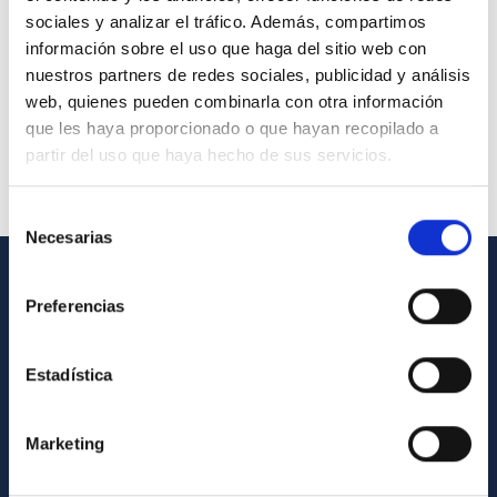
sociales y analizar el tráfico. Además, compartimos
información sobre el uso que haga del sitio web con
nuestros partners de redes sociales, publicidad y análisis
web, quienes pueden combinarla con otra información
que les haya proporcionado o que hayan recopilado a
partir del uso que haya hecho de sus servicios.
Selección
Necesarias
de
consentimiento
GENERAL INFORMATION
Preferencias
Contact
Estadística
How to get to the IAC
List of personnel
Marketing
Library