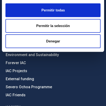
General register
Permitir todas
ABOUT THE IAC
Legislation
Permitir la selección
Transparency
Code of ethics and anti-fraud policy
Denegar
Gender equality and diversity
Environment and Sustainability
Forever IAC
IAC Projects
External funding
Severo Ochoa Programme
IAC Friends