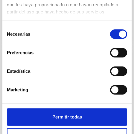
of astrophysics have participated this year in the
que les haya proporcionado o que hayan recopilado a
"Visiting Researchers" programme of the Occident...
partir del uso que haya hecho de sus servicios.
Selección
Necesarias
de
consentimiento
Preferencias
TALK
Understanding AGN jets through the
Estadística
analysis of blazar multiwavelength
variability
Marketing
Active galactic nuclei (AGN) are the most luminous
persistent sources in the universe. A minority of AGN
are characterised by powerful plasma jets
extending...
Permitir todas