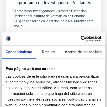
su programa de Investigadores Visitantes
El programa Investigadores Visitantes Fundación
Occident del Instituto de Astrofísica de Canarias
(IAC) se consolida en la edición de 2024. Durante este
año, el...
Consentimiento
Detalles
Acerca de las cookies
NEWS
Esta página web usa cookies
The "Visiting Researchers" programme of
Las cookies de este sitio web se usan para personalizar
el contenido y los anuncios, ofrecer funciones de redes
the Occident Foundation strengthens the
sociales y analizar el tráfico. Además, compartimos
commitment to attract prestigious
información sobre el uso que haga del sitio web con
scientific personnel to the IAC
nuestros partners de redes sociales, publicidad y análisis
Nine internationally renowned specialists in the field
web, quienes pueden combinarla con otra información