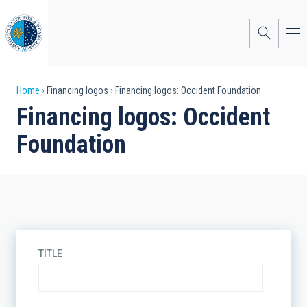
Skip
to
main
content
Breadcrumb
Home
Financing logos
Financing logos: Occident Foundation
Financing logos: Occident
Foundation
TITLE