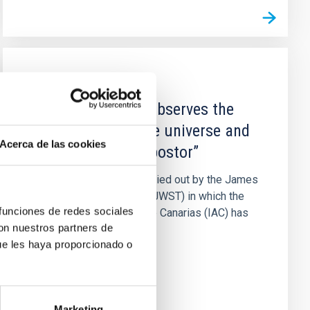
NEWS
The James Webb observes the
first galaxies in the universe and
Acerca de las cookies
discovers and “impostor”
An international study, carried out by the James
Webb Space Telescope (JWST) in which the
 funciones de redes sociales
Instituto de Astrofísica de Canarias (IAC) has
con nuestros partners de
participated, shows...
ue les haya proporcionado o
Marketing