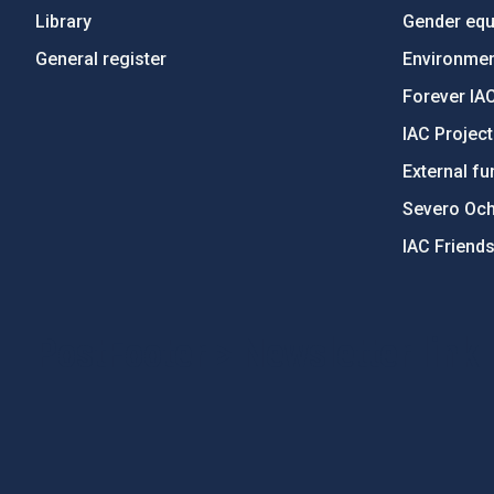
Library
Gender equa
General register
Environment
Forever IA
IAC Projec
External fu
Severo Oc
IAC Friend
PostFooter > Newsletter link