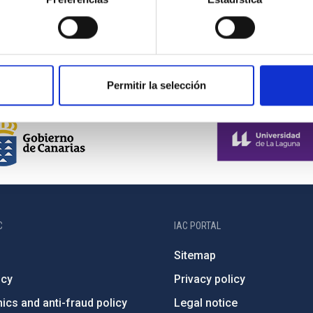
Permitir la selección
C
IAC PORTAL
Sitemap
ncy
Privacy policy
ics and anti-fraud policy
Legal notice