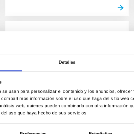
NEWS
The IAC and the Museum of
Science and the Cosmos invite
Detalles
the public to view the first images
of the James Webb Space
s
Telescope
b se usan para personalizar el contenido y los anuncios, ofrecer
On Friday July 15th at 19.00 h, in the hall of the
s, compartimos información sobre el uso que haga del sitio web 
Museum of Science and the Cosmos (MCC) of
 análisis web, quienes pueden combinarla con otra información q
Tenerife, there will be a presentation of the first
r del uso que haya hecho de sus servicios.
set of full...
Preferencias
Estadística