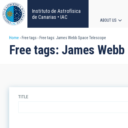
Skip
to
Instituto de Astrofísica
main
de Canarias • IAC
ABOUT US
content
Main
Breadcrumb
Home
Free tags
Free tags: James Webb Space Telescope
navigat
Free tags: James Webb
TITLE