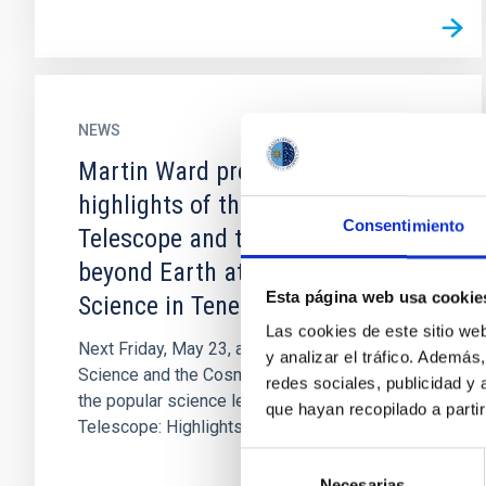
NEWS
Martin Ward present the
highlights of the James Webb
Consentimiento
Telescope and the search for life
beyond Earth at the Museum of
Esta página web usa cookie
Science in Tenerife
Las cookies de este sitio we
Next Friday, May 23, at 17:30, the Museum of
y analizar el tráfico. Ademá
Science and the Cosmos of Tenerife will host
redes sociales, publicidad y
the popular science lecture "The James Webb
que hayan recopilado a parti
Telescope: Highlights and...
Selección
Necesarias
de