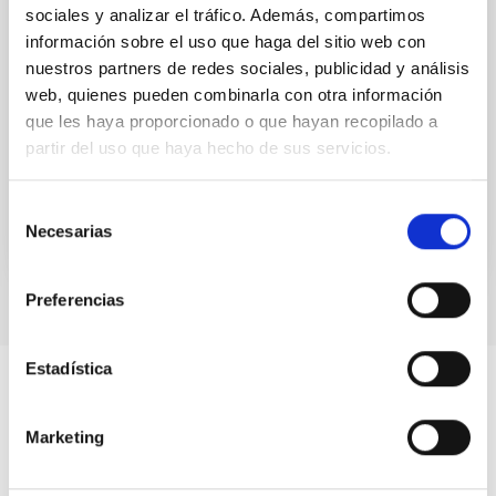
Roque de los Muchachos Observatory is
sociales y analizar el tráfico. Además, compartimos
completed
información sobre el uso que haga del sitio web con
nuestros partners de redes sociales, publicidad y análisis
The four large sized telescopes of the CTAO on La
web, quienes pueden combinarla con otra información
Palma reach a key milestone in their construction
que les haya proporcionado o que hayan recopilado a
The LST-2 telescope has successfully completed
the...
partir del uso que haya hecho de sus servicios.
Selección
Necesarias
de
consentimiento
Preferencias
Estadística
Marketing