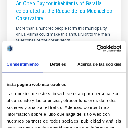
An Open Day for inhabitants of Garafía
celebrated at the Roque de los Muchachos
Observatory
More than a hundred people form this municipality
on La Palma could make this annual visit to the main
telescopes of the observatory.
Advertised on
08/22/2017
Consentimiento
Detalles
Acerca de las cookies
Esta página web usa cookies
Las cookies de este sitio web se usan para personalizar
NEWS TYPE
el contenido y los anuncios, ofrecer funciones de redes
PHOTOMONTAGE
sociales y analizar el tráfico. Además, compartimos
SCOPE
información sobre el uso que haga del sitio web con
OUTREACH
nuestros partners de redes sociales, publicidad y análisis
web, quienes pueden combinarla con otra información