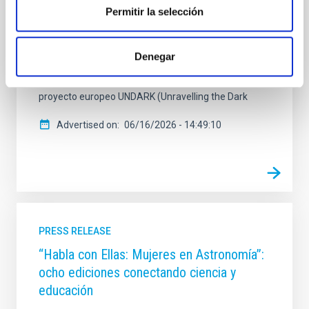
docentes, autores, divulgadores científicos y
Permitir la selección
representantes institucionales en una jornada
marcada por el diálogo entre ciencia y sociedad. El
Premio Co smos es una iniciativa del Instituto de
Denegar
Astrofísica de Canarias (IAC), impulsada por Jorge
Martín Camalich y Claudia Guerrero en el marco del
proyecto europeo UNDARK (Unravelling the Dark
Advertised on
06/16/2026 - 14:49:10
PRESS RELEASE
“Habla con Ellas: Mujeres en Astronomía”:
ocho ediciones conectando ciencia y
educación