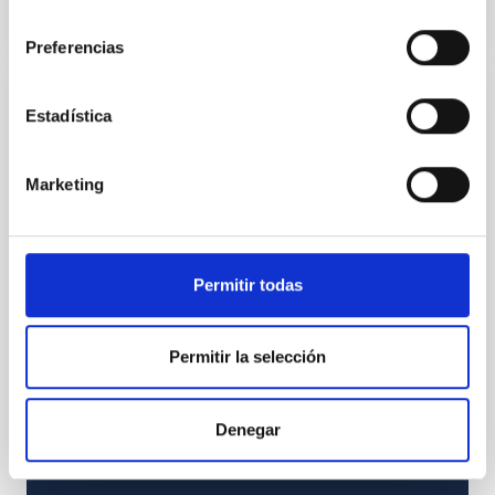
consentimiento
Preferencias
PRESS RELEASE
Estadística
MAGIC telescopes detect the first
gamma-rays burst at very high energies
Marketing
This ground-breaking achievement by MAGIC
provides critical new insight for understanding the
physical processes at work in the most powerful
Permitir todas
cosmic explosions. The results are published in two
articles in the Nature Journal.
Advertised on
11/20/2019 - 14:19
Permitir la selección
Denegar