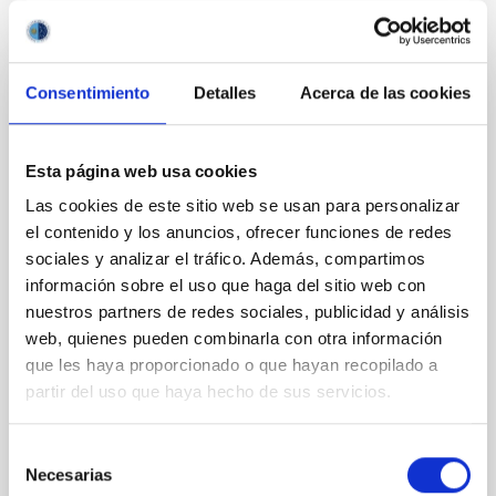
Consentimiento
Detalles
Acerca de las cookies
PRESS RELEASE
MAGIC telescopes test the quantum
structure of space-time
Esta página web usa cookies
Las cookies de este sitio web se usan para personalizar
The detection of a gamma ray burst by the MAGIC
el contenido y los anuncios, ofrecer funciones de redes
telescopes at the Roque de los Muchachos
Observatory allows us to study whether the speed of
sociales y analizar el tráfico. Además, compartimos
light in a vacuum is a constant in nature. The results,
información sobre el uso que haga del sitio web con
published in the journal Physical Review Letters,
nuestros partners de redes sociales, publicidad y análisis
indicate that there are no significant differences in
web, quienes pueden combinarla con otra información
the arrival times of photons of different energies,
que les haya proporcionado o que hayan recopilado a
which sets constraints on some quantum theories of
partir del uso que haya hecho de sus servicios.
gravity.
Advertised on
07/09/2020 - 16:28:35
Selección
Necesarias
de