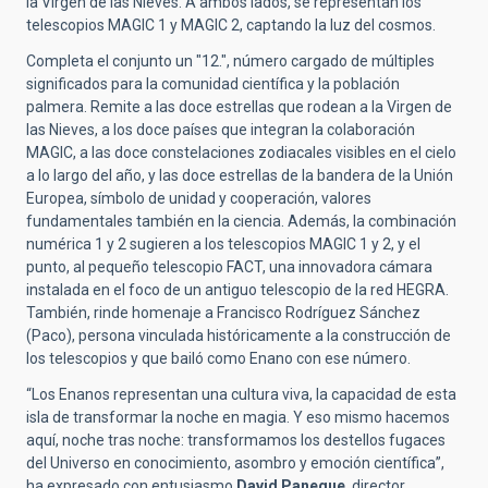
la Virgen de las Nieves. A ambos lados, se representan los
telescopios MAGIC 1 y MAGIC 2, captando la luz del cosmos.
Completa el conjunto un "12.", número cargado de múltiples
significados para la comunidad científica y la población
palmera. Remite a las doce estrellas que rodean a la Virgen de
las Nieves, a los doce países que integran la colaboración
MAGIC, a las doce constelaciones zodiacales visibles en el cielo
a lo largo del año, y las doce estrellas de la bandera de la Unión
Europea, símbolo de unidad y cooperación, valores
fundamentales también en la ciencia. Además, la combinación
numérica 1 y 2 sugieren a los telescopios MAGIC 1 y 2, y el
punto, al pequeño telescopio FACT, una innovadora cámara
instalada en el foco de un antiguo telescopio de la red HEGRA.
También, rinde homenaje a Francisco Rodríguez Sánchez
(Paco), persona vinculada históricamente a la construcción de
los telescopios y que bailó como Enano con ese número.
“Los Enanos representan una cultura viva, la capacidad de esta
isla de transformar la noche en magia. Y eso mismo hacemos
aquí, noche tras noche: transformamos los destellos fugaces
del Universo en conocimiento, asombro y emoción científica”,
ha expresado con entusiasmo
David Paneque
, director