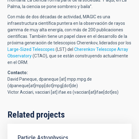
montaña. La ciencia forma parte de la sociedad. Y aquí, en La
Palma, la ciencia se pone sombrero y baila”.
Con más de dos décadas de actividad, MAGIC es una
infraestructura científica puntera en la observación de rayos
gamma de muy alta energía, con más de 200 publicaciones
científicas. También tiene un papel clave en el desarrollo de la
próxima generación de telescopios Cherenkov, liderados por los
Large-Sized Telescopes
(LST) del
Cherenkov Telescope Array
Observatory
(CTAO), que se están construyendo actualmente
en el ORM.
Contacto:
David Paneque,
dpaneque
[at]
mpp.mpg.de
(dpaneque[at]mpp[dot]mpg[dot]de)
Victor Acciari,
vacciari
[at]
ifae.es
(vacciari[at]ifae[dot]es)
Related projects
Particle Astrophysics