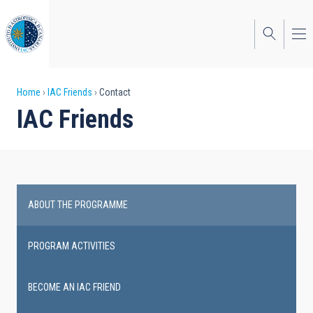
Skip
to
main
content
Breadcrumb
Home
IAC Friends
Contact
IAC Friends
ABOUT THE PROGRAMME
IAC
Friends
PROGRAM ACTIVITIES
BECOME AN IAC FRIEND