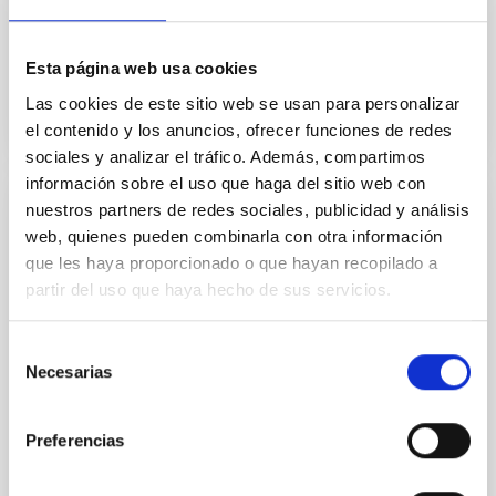
español de Astrofísica en Canarias” o, por sus siglas
en inglés “FSLAC”...
Esta página web usa cookies
Las cookies de este sitio web se usan para personalizar
el contenido y los anuncios, ofrecer funciones de redes
sociales y analizar el tráfico. Además, compartimos
información sobre el uso que haga del sitio web con
nuestros partners de redes sociales, publicidad y análisis
AGREEMENT
web, quienes pueden combinarla con otra información
Multilateral Agreement Concerning
que les haya proporcionado o que hayan recopilado a
provision of the WEAVE Instrument for the
partir del uso que haya hecho de sus servicios.
William Herschel Telescope
Selección
El acuerdo establece los términos y condiciones para
Necesarias
de
la provisión del instrumento WEAVE para el
consentimiento
telescopio William Herschel (WHT) y los servicios
relacionados...
Preferencias