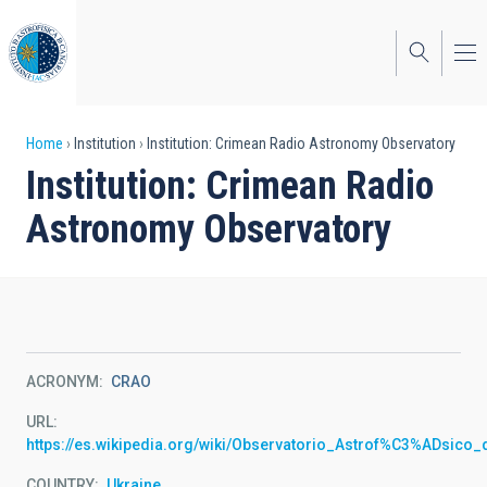
Skip
to
main
content
Breadcrumb
Home
Institution
Institution: Crimean Radio Astronomy Observatory
Institution: Crimean Radio
Astronomy Observatory
ACRONYM
CRAO
URL
https://es.wikipedia.org/wiki/Observatorio_Astrof%C3%ADsico
COUNTRY
Ukraine