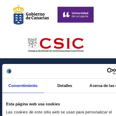
GENERAL INFORMATION
Contact
Consentimiento
Detalles
Acerca de las
How to get to the IAC
List of personnel
Esta página web usa cookies
Library
Las cookies de este sitio web se usan para personalizar el