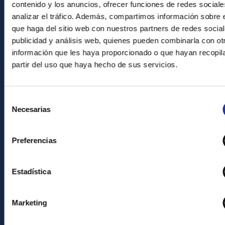
contenido y los anuncios, ofrecer funciones de redes sociale
General register
analizar el tráfico. Además, compartimos información sobre 
que haga del sitio web con nuestros partners de redes social
ABOUT THE IAC
publicidad y análisis web, quienes pueden combinarla con ot
información que les haya proporcionado o que hayan recopil
Legislation
partir del uso que haya hecho de sus servicios.
Transparency
Code of ethics and anti-fraud policy
Selección
Gender equality and diversity
Necesarias
de
Environment and Sustainability
consentimiento
Forever IAC
Preferencias
IAC Projects
Estadística
External funding
Severo Ochoa Programme
Marketing
IAC Friends