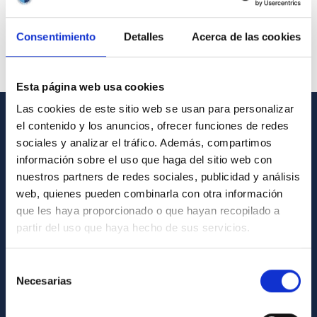
Consentimiento
Detalles
Acerca de las cookies
Esta página web usa cookies
Las cookies de este sitio web se usan para personalizar
el contenido y los anuncios, ofrecer funciones de redes
GENERAL INFORMATION
sociales y analizar el tráfico. Además, compartimos
información sobre el uso que haga del sitio web con
Contact
nuestros partners de redes sociales, publicidad y análisis
How to get to the IAC
web, quienes pueden combinarla con otra información
que les haya proporcionado o que hayan recopilado a
List of personnel
partir del uso que haya hecho de sus servicios.
Library
General register
Selección
Necesarias
de
ABOUT THE IAC
consentimiento