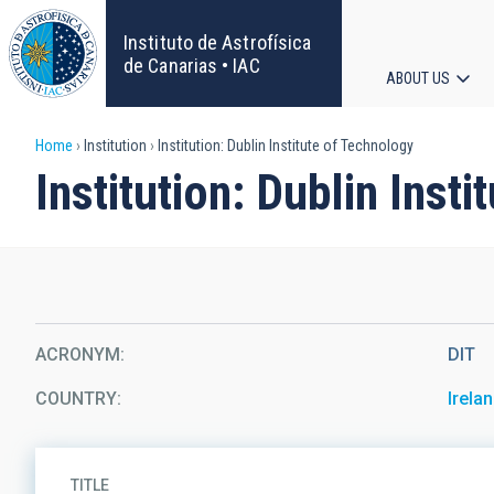
Skip
to
Instituto de Astrofísica
main
de Canarias • IAC
ABOUT US
content
Main
Breadcrumb
Home
Institution
Institution: Dublin Institute of Technology
navigat
Institution: Dublin Inst
ACRONYM
DIT
COUNTRY
Irela
TITLE