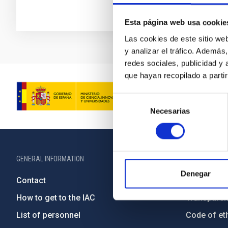
Esta página web usa cookie
Las cookies de este sitio we
y analizar el tráfico. Ademá
redes sociales, publicidad y
que hayan recopilado a parti
Selección
Necesarias
de
consentimiento
GENERAL INFORMATION
ABOUT THE IA
Denegar
Contact
Legislation
How to get to the IAC
Transpare
List of personnel
Code of eth