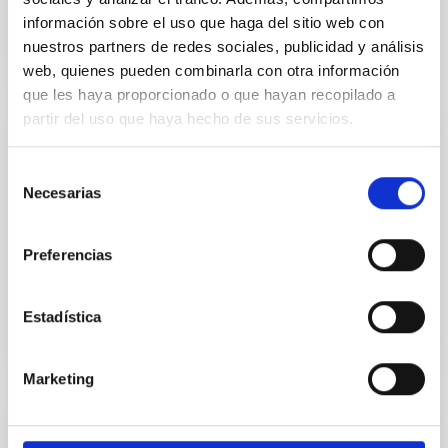
información sobre el uso que haga del sitio web con
nuestros partners de redes sociales, publicidad y análisis
web, quienes pueden combinarla con otra información
que les haya proporcionado o que hayan recopilado a
partir del uso que haya hecho de sus servicios.
CONFERENCE
Selección
RRLyr and Cepheid stars 2022 Conference
Necesarias
de
The purpose of the series is to bring together the
consentimiento
specialists of stellar pulsations in the classical
Preferencias
instability strip (i.e., variables like δ Scuti, SX Phe...
Estadística
Marketing
INSTALLATION