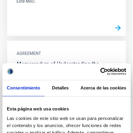
Este MoU...
AGREEMENT
Memorandum of Understanding the
Fundacion Galileo Galilei-INAF and the
Instituto de Astrofísica de Canarias on the
housing works for the Strip Telescope at
Consentimiento
Detalles
Acerca de las cookies
the Teide Observatory
The purpose of the MOU is set the collaborative
Esta página web usa cookies
framework of FGG-INAF and the IAC for the
installation of the STRIP telescope at the Teide
Las cookies de este sitio web se usan para personalizar
Observatory
el contenido y los anuncios, ofrecer funciones de redes
sociales y analizar el tráfico. Además, compartimos