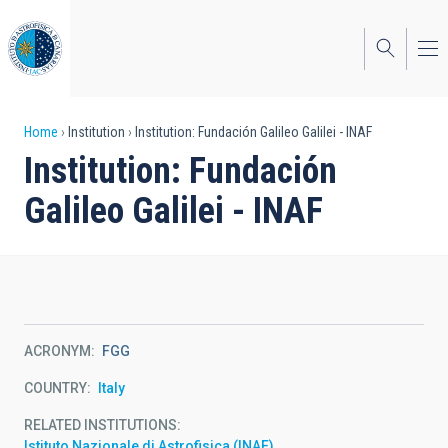
Skip
to
main
content
Breadcrumb
Home
Institution
Institution: Fundación Galileo Galilei - INAF
Institution: Fundación
Galileo Galilei - INAF
ACRONYM
FGG
COUNTRY
Italy
RELATED INSTITUTIONS
Istituto Nazionale di Astrofisica (INAF)