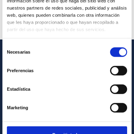
información sobre el uso que haga del sitio web con
nuestros partners de redes sociales, publicidad y análisis
web, quienes pueden combinarla con otra información
que les haya proporcionado o que hayan recopilado a
partir del uso que haya hecho de sus servicios.
Selección
Necesarias
de
GENERAL INFORMATION
consentimiento
Contact
Preferencias
How to get to the IAC
Estadística
List of personnel
Library
Marketing
General register
ABOUT THE IAC