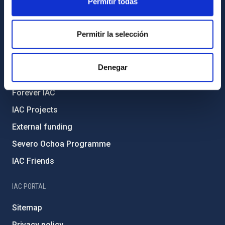
Permitir todas
Legislation
Transparency
Permitir la selección
Code of ethics and anti-fraud policy
Gender equality and diversity
Denegar
Environment and Sustainability
Forever IAC
IAC Projects
External funding
Severo Ochoa Programme
IAC Friends
IAC PORTAL
Sitemap
Privacy policy