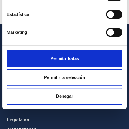
Estadística
Marketing
GENERAL INFORMATION
Contact
Permitir todas
How to get to the IAC
List of personnel
Permitir la selección
Library
General register
Denegar
ABOUT THE IAC
Legislation