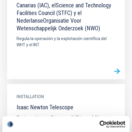
Canarias (IAC), elScience and Technology
Facilities Council (STFC) y el
NederlanseOrganisatie Voor
Wetenschappelijk Onderzoek (NWO)
Regula la operación y la explotación científica del
WHT y el INT.
INSTALLATION
Isaac Newton Telescope
The Isaac Newton Telescope (INT) has a 2.54-metre
primary mirror with a focal ratio of f/2.94. It uses a
polar-disc/fork type of equatorial mount.