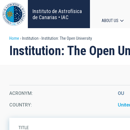
Skip
to
Instituto de Astrofísica
main
de Canarias • IAC
ABOUT US
content
Main
Breadcrumb
Home
Institution
Institution: The Open University
navigat
Institution: The Open Un
ACRONYM
OU
COUNTRY
Unit
TITLE