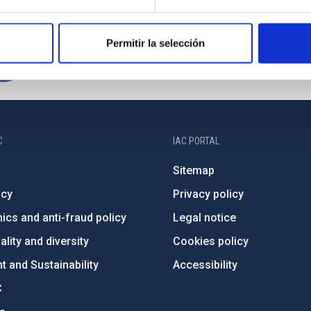
Permitir la selección
C
IAC PORTAL
Sitemap
ncy
Privacy policy
ics and anti-fraud policy
Legal notice
lity and diversity
Cookies policy
 and Sustainability
Accessibility
C