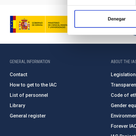
Denegar
GENERAL INFORMATION
ABOUT THE IA
Contact
Legislation
How to get to the IAC
Transpare
List of personnel
Code of eth
Library
Gender equa
General register
Environment
Forever IA