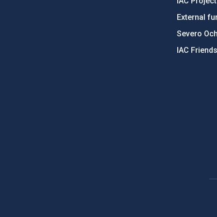
IAC Projec
External fu
Severo Oc
IAC Friend
PostFooter > Newsletter link