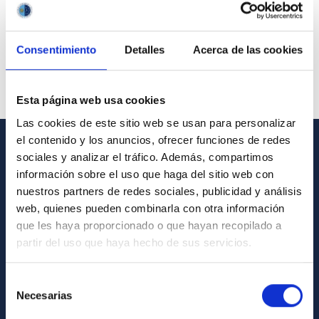
Consentimiento
Detalles
Acerca de las cookies
Esta página web usa cookies
Las cookies de este sitio web se usan para personalizar
el contenido y los anuncios, ofrecer funciones de redes
sociales y analizar el tráfico. Además, compartimos
GENERAL INFORMATION
información sobre el uso que haga del sitio web con
Contact
nuestros partners de redes sociales, publicidad y análisis
web, quienes pueden combinarla con otra información
How to get to the IAC
que les haya proporcionado o que hayan recopilado a
List of personnel
partir del uso que haya hecho de sus servicios.
Library
Selección
General register
Necesarias
de
consentimiento