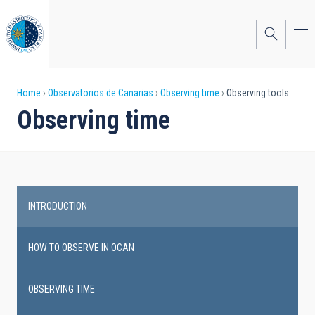
Skip
to
main
content
Breadcrumb
Home
Observatorios de Canarias
Observing time
Observing tools
Observing time
INTRODUCTION
Main
navigation
HOW TO OBSERVE IN OCAN
OBSERVING TIME