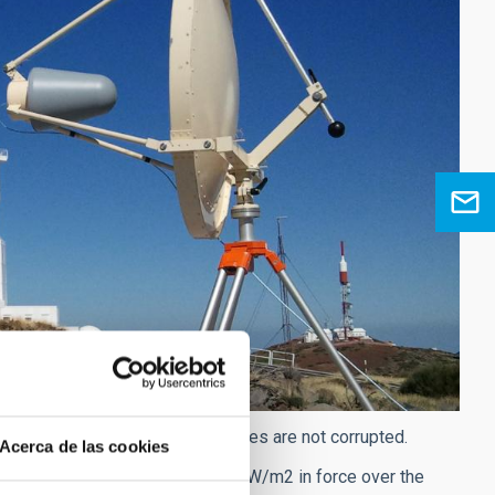
measurements at the observatories are not corrupted.
Acerca de las cookies
ith a power flux density limit of W/m2 in force over the