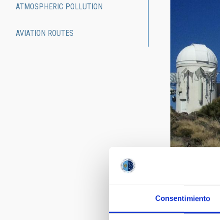
ATMOSPHERIC POLLUTION
AVIATION ROUTES
The Law sets e
Consentimiento
The installati