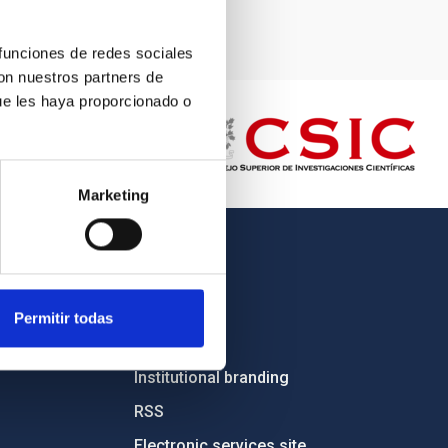
 funciones de redes sociales
con nuestros partners de
ue les haya proporcionado o
Marketing
OTHER LINKS
Employment
Permitir todas
Tenders
Institutional branding
RSS
Electronic services site