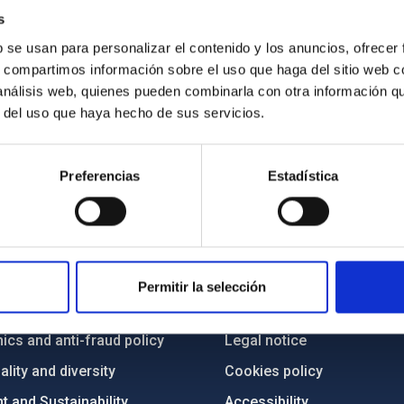
of the Instituto de Astrofísica de Canarias.
s
b se usan para personalizar el contenido y los anuncios, ofrecer
s, compartimos información sobre el uso que haga del sitio web 
 análisis web, quienes pueden combinarla con otra información q
r del uso que haya hecho de sus servicios.
Preferencias
Estadística
C
IAC PORTAL
Sitemap
Permitir la selección
ncy
Privacy policy
ics and anti-fraud policy
Legal notice
lity and diversity
Cookies policy
 and Sustainability
Accessibility