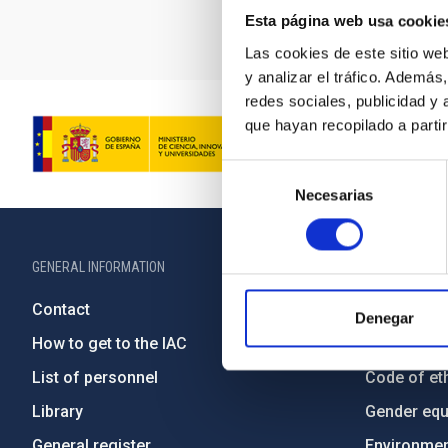
observatories 
Esta página web usa cookie
Las cookies de este sitio we
y analizar el tráfico. Ademá
redes sociales, publicidad y
que hayan recopilado a parti
Selección
Necesarias
de
consentimiento
GENERAL INFORMATION
ABOUT THE IA
Contact
Legislation
Denegar
How to get to the IAC
Transpare
List of personnel
Code of eth
Library
Gender equa
General register
Environment