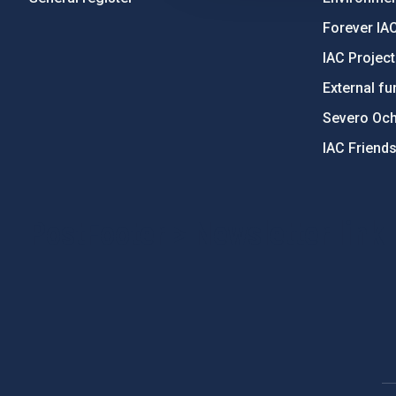
Forever IA
IAC Projec
External fu
Severo Oc
IAC Friend
PostFooter > Newsletter link