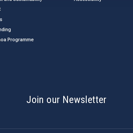
C
ts
nding
hoa Programme
s
Join our Newsletter