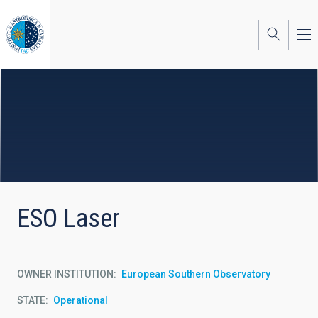
Skip
to
main
content
ESO Laser
OWNER INSTITUTION
European Southern Observatory
STATE
Operational