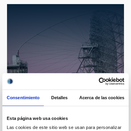
LST
Large Size Telescopes
Consentimiento
Detalles
Acerca de las cookies
Telescope
Imaging
Nocturnal
Ø 2300.00 cm
Esta página web usa cookies
Las cookies de este sitio web se usan para personalizar