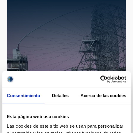
LST
Large Size Telescopes
Telescope
Imaging
Nocturnal
Ø 2300.00 cm
Consentimiento
Detalles
Acerca de las cookies
Esta página web usa cookies
Las cookies de este sitio web se usan para personalizar