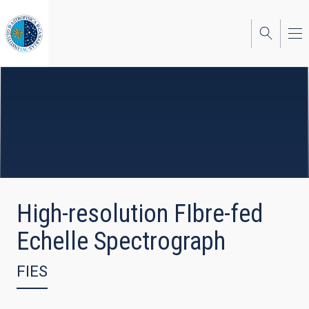
Skip
to
main
content
High-resolution FIbre-fed
Echelle Spectrograph
FIES