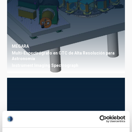
MEGARA
Multi-Espectrógrafo en GTC de Alta Resolución para
Astronomía
Instrument
Imaging
Spectrograph