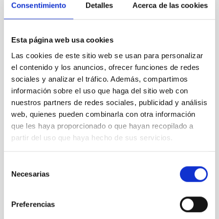
Consentimiento
Detalles
Acerca de las cookies
Esta página web usa cookies
HERMES
Las cookies de este sitio web se usan para personalizar
HERMES
el contenido y los anuncios, ofrecer funciones de redes
Instrument
Spectrograph
sociales y analizar el tráfico. Además, compartimos
información sobre el uso que haga del sitio web con
nuestros partners de redes sociales, publicidad y análisis
web, quienes pueden combinarla con otra información
que les haya proporcionado o que hayan recopilado a
partir del uso que haya hecho de sus servicios.
Selección
Necesarias
de
consentimiento
Preferencias