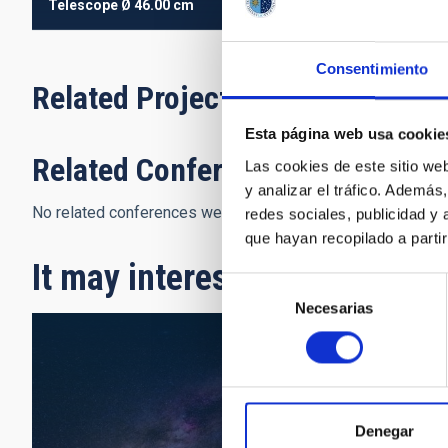
Telescope
Ø 46.00 cm
Consentimiento
Related Projects
Esta página web usa cookie
Related Conferences
Las cookies de este sitio we
y analizar el tráfico. Ademá
No related conferences were found.
redes sociales, publicidad y
que hayan recopilado a parti
It may interest you
Selección
Necesarias
de
consentimiento
Denegar