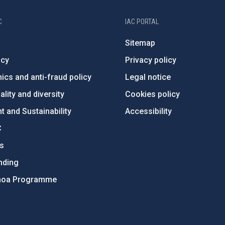
C
IAC PORTAL
Sitemap
ncy
Privacy policy
ics and anti-fraud policy
Legal notice
lity and diversity
Cookies policy
 and Sustainability
Accessibility
C
ts
nding
hoa Programme
s