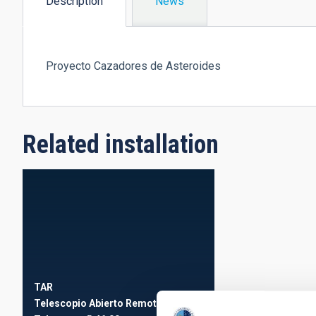
Description
News
(active
tab)
Proyecto Cazadores de Asteroides
Related installation
TAR
Telescopio Abierto Remoto