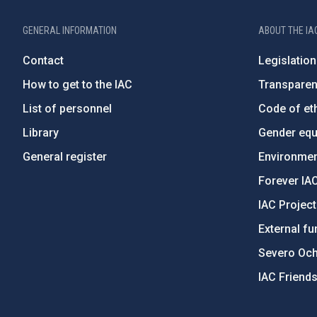
GENERAL INFORMATION
ABOUT THE IA
Contact
Legislation
How to get to the IAC
Transpare
List of personnel
Code of eth
Library
Gender equa
General register
Environment
Forever IA
IAC Projec
External fu
Severo Oc
IAC Friend