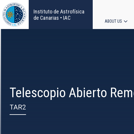
Skip
to
Instituto de Astrofísica
main
de Canarias • IAC
ABOUT US
content
Main
navigat
Telescopio Abierto Re
TAR2