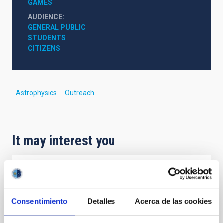
GAMES
AUDIENCE
GENERAL PUBLIC
STUDENTS
CITIZENS
Astrophysics
Outreach
It may interest you
EXPLANATORY MATERIAL
Basic Graphic Rules For Better
Consentimiento
Detalles
Acerca de las cookies
Communications
Basic practical and conceptual graphic design rules to