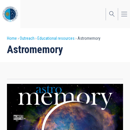
Skip
to
main
content
Breadcrumb
Home
Outreach
Educational resources
Astromemory
Astromemory