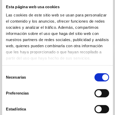
visually improve your scientific communications.
Esta página web usa cookies
Printed or digital. Scientific Posters Design.
Las cookies de este sitio web se usan para personalizar
el contenido y los anuncios, ofrecer funciones de redes
Date
05/09/2025
sociales y analizar el tráfico. Además, compartimos
información sobre el uso que haga del sitio web con
nuestros partners de redes sociales, publicidad y análisis
web, quienes pueden combinarla con otra información
que les haya proporcionado o que hayan recopilado a
partir del uso que haya hecho de sus servicios.
TEACHING UNITS
UD EELabs: El uso sostenible de la luz
Selección
artificial (ESP)
Necesarias
de
consentimiento
Las actividades que presenta esta Unidad Didáctica
son una propuesta para abordar en el aula el
Preferencias
problema de contaminación lumínica y sus efectos
sobre los ecosistemas naturales nocturnos,
prestando
Estadística