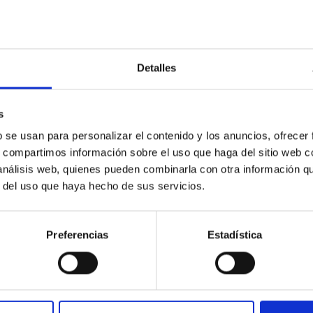
Detalles
s
b se usan para personalizar el contenido y los anuncios, ofrecer
esearchers
s, compartimos información sobre el uso que haga del sitio web 
 análisis web, quienes pueden combinarla con otra información q
 non-expert public. In this manual you will find the keys to comm
r del uso que haya hecho de sus servicios.
Preferencias
Estadística