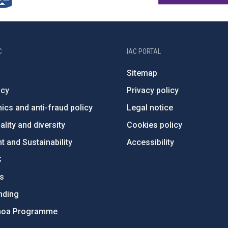
C
IAC PORTAL
Sitemap
ncy
Privacy policy
ics and anti-fraud policy
Legal notice
lity and diversity
Cookies policy
 and Sustainability
Accessibility
C
ts
nding
hoa Programme