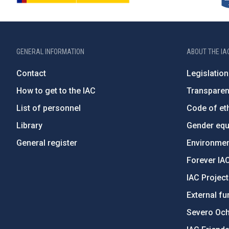
GENERAL INFORMATION
ABOUT THE IA
Contact
Legislation
How to get to the IAC
Transpare
List of personnel
Code of eth
Library
Gender equa
General register
Environment
Forever IA
IAC Projec
External fu
Severo Oc