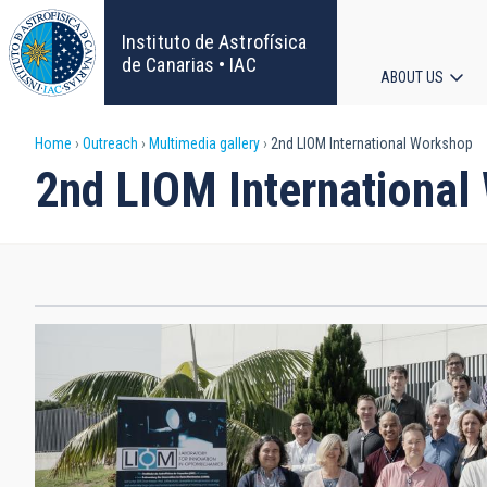
Skip
to
Instituto de Astrofísica
main
de Canarias • IAC
ABOUT US
content
Main
Breadcrumb
Home
Outreach
Multimedia gallery
2nd LIOM International Workshop
navigat
2nd LIOM International