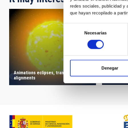
redes sociales, publicidad y
que hayan recopilado a parti
Selección
Necesarias
de
consentimiento
Denegar
Animations eclipses, transits and
Cosmology
alignments