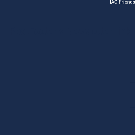
IAC Friend
PostFooter > Newsletter link