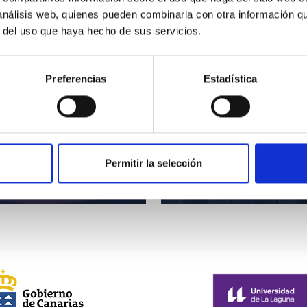
 análisis web, quienes pueden combinarla con otra información q
r del uso que haya hecho de sus servicios.
Preferencias
Estadística
Permitir la selección
Controladores y puntos Wifi 
 and Astroparticles
Central del IAC en La Lagun