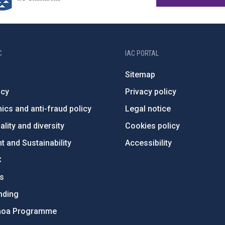
C
IAC PORTAL
Sitemap
ncy
Privacy policy
ics and anti-fraud policy
Legal notice
lity and diversity
Cookies policy
 and Sustainability
Accessibility
C
ts
nding
hoa Programme