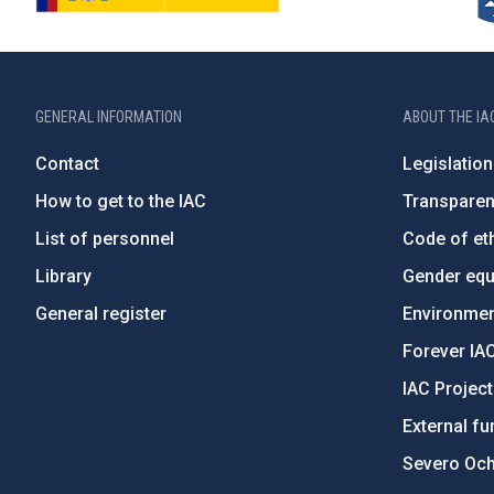
GENERAL INFORMATION
ABOUT THE IA
Contact
Legislation
How to get to the IAC
Transpare
List of personnel
Code of eth
Library
Gender equa
General register
Environment
Forever IA
IAC Projec
External fu
Severo Oc