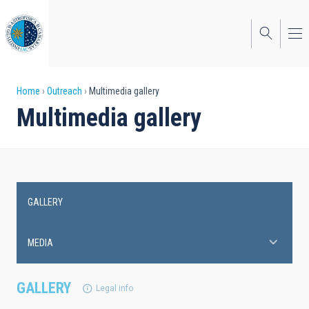
Skip
to
main
content
Breadcrumb
Home
Outreach
Multimedia gallery
Multimedia gallery
GALLERY
Main
navigation
MEDIA
GALLERY
Legal info