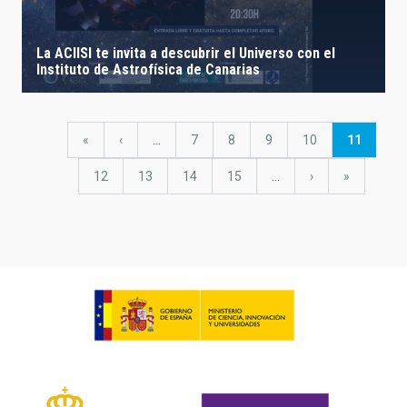
La ACIISI te invita a descubrir el Universo con el
Instituto de Astrofísica de Canarias
Pagination
First
«
Previous
‹
…
Page
7
Page
8
Page
9
Page
10
Current
11
page
page
page
Page
12
Page
13
Page
14
Page
15
…
Next
›
last
»
page
page