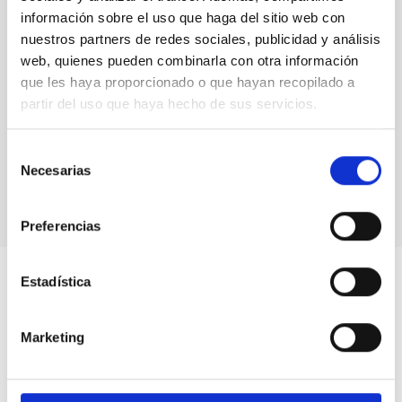
información sobre el uso que haga del sitio web con
nuestros partners de redes sociales, publicidad y análisis
web, quienes pueden combinarla con otra información
que les haya proporcionado o que hayan recopilado a
partir del uso que haya hecho de sus servicios.
Selección
MASCARA-2b /KELT-20b ultra hot Jupiter
Necesarias
de
consentimiento
Preferencias
Estadística
Marketing