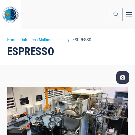
Skip
to
main
content
Breadcrumb
Home
Outreach
Multimedia gallery
ESPRESSO
ESPRESSO