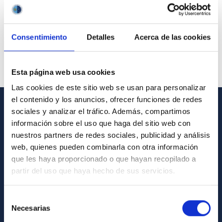
Consentimiento
Detalles
Acerca de las cookies
Esta página web usa cookies
Las cookies de este sitio web se usan para personalizar
el contenido y los anuncios, ofrecer funciones de redes
sociales y analizar el tráfico. Además, compartimos
GENERAL INFORMATION
información sobre el uso que haga del sitio web con
nuestros partners de redes sociales, publicidad y análisis
Contact
web, quienes pueden combinarla con otra información
How to get to the IAC
que les haya proporcionado o que hayan recopilado a
partir del uso que haya hecho de sus servicios.
List of personnel
Library
Selección
General register
Necesarias
de
consentimiento