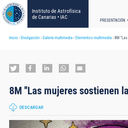
Pasar
al
Instituto de Astrofísica
contenido
de Canarias • IAC
PRESENTACIÓN
principal
Navega
Sobrescribir
Inicio
Divulgación
Galería multimedia
Elementos multimedia
8M "Las 
principa
enlaces
de
ayuda
8M "Las mujeres sostienen la
a
la
DESCARGAR
navegación