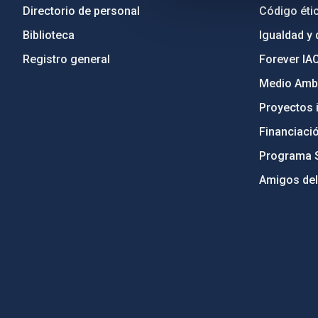
Directorio de personal
Código étic
Biblioteca
Igualdad y 
Registro general
Forever IA
Medio Ambi
Proyectos i
Financiaci
Programa 
Amigos del
PostFooter > Newsletter link