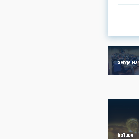
LINES OF
ASTROPHY
- Any -
Serge Ha
INSTALLA
- Any -
FREE TAG
- Any -
fig1.jpg