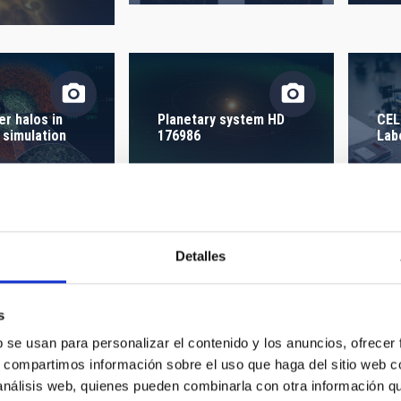
 ON
SORT BY
er halos in
Planetary system HD
CEL
 simulation
176986
Lab
Detalles
earch_news_lacedelli.png
img_20251105_191107_818.jpg
img
s
b se usan para personalizar el contenido y los anuncios, ofrecer
s, compartimos información sobre el uso que haga del sitio web 
 análisis web, quienes pueden combinarla con otra información q