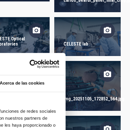
carlos_beardi_panel_final_crop.j
ORDER
ESTE Optical
oratories
CELESTE lab
Acerca de las cookies
_20251105_172906_580.jpg
img_20251105_172852_564.jpg
 funciones de redes sociales
con nuestros partners de
ue les haya proporcionado o