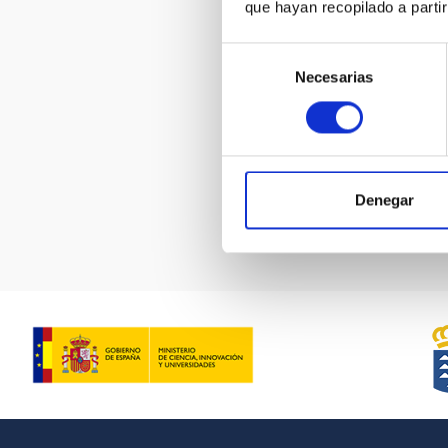
que hayan recopilado a parti
Selección
Necesarias
de
img_2025
consentimiento
Pagination
Denegar