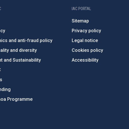
C
IAC PORTAL
Sitemap
ncy
Privacy policy
ics and anti-fraud policy
Legal notice
lity and diversity
Cookies policy
 and Sustainability
Accessibility
C
ts
nding
hoa Programme
s