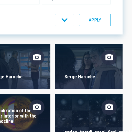
UMENTATION
IACTEC LINES
ge Haroche
Serge Haroche
ualization of the
r interior with the
hocline