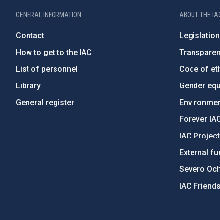
GENERAL INFORMATION
ABOUT THE IA
Contact
Legislation
How to get to the IAC
Transpare
List of personnel
Code of eth
Library
Gender equa
General register
Environment
Forever IA
IAC Projec
External fu
Severo Oc
IAC Friend