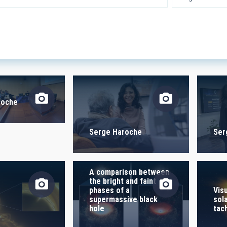
 RESEARCH
LINES OF INSTR
SICAL
roche
TION
Serge Haroche
Ser
A comparison between
S
the bright and faint
phases of a
Vis
supermassive black
sola
hole
tac