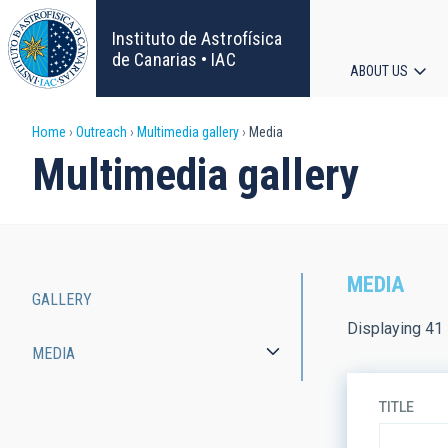
Skip
to
Instituto de Astrofísica
main
de Canarias • IAC
ABOUT US
content
Main
Breadcrumb
Home
Outreach
Multimedia gallery
Media
navigat
Multimedia gallery
MEDIA
GALLERY
Main
Displaying 41 
MEDIA
navigation
TITLE