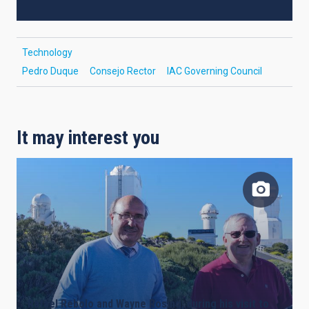
Technology
Pedro Duque
Consejo Rector
IAC Governing Council
It may interest you
Rafael Rebolo and Wayne Rosing, during his visit to