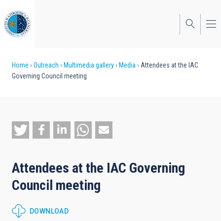
Skip
to
main
content
Breadcrumb
Home
Outreach
Multimedia gallery
Media
Attendees at the IAC
Governing Council meeting
Attendees at the IAC Governing
Council meeting
DOWNLOAD