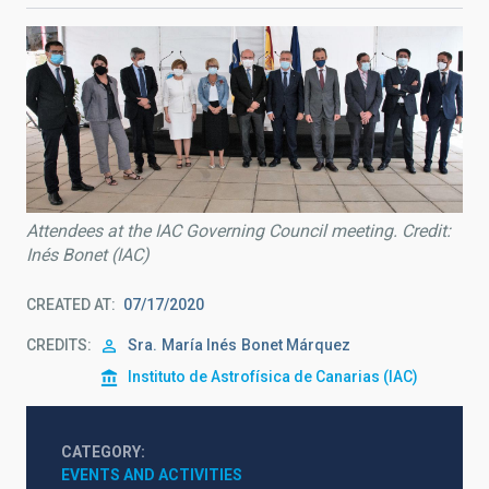
Attendees at the IAC Governing Council meeting. Credit:
Inés Bonet (IAC)
CREATED AT
07/17/2020
CREDITS
Sra.
María Inés
Bonet Márquez
Instituto de Astrofísica de Canarias (IAC)
CATEGORY
EVENTS AND ACTIVITIES