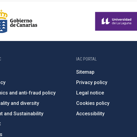
C
IAC PORTAL
Sitemap
ncy
Privacy policy
ics and anti-fraud policy
Legal notice
lity and diversity
Cookies policy
 and Sustainability
Accessibility
C
ts