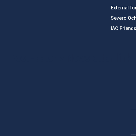
External fu
Severo Oc
IAC Friend
PostFooter > Newsletter link