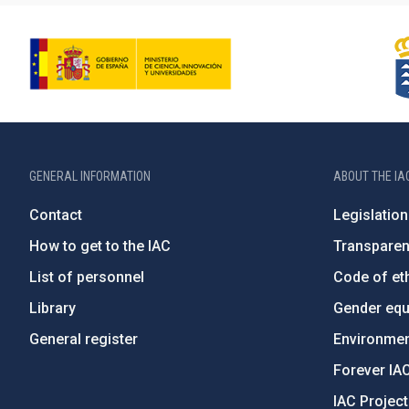
GENERAL INFORMATION
ABOUT THE IA
Contact
Legislation
How to get to the IAC
Transpare
List of personnel
Code of eth
Library
Gender equa
General register
Environment
Forever IA
IAC Projec