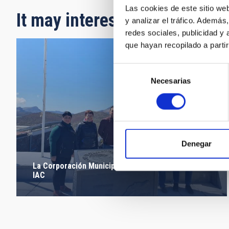
Las cookies de este sitio we
It may interest you
y analizar el tráfico. Ademá
redes sociales, publicidad y
que hayan recopilado a parti
Selección
Necesarias
de
consentimiento
Denegar
La Corporación Municipal de Tegueste visita el
IAC