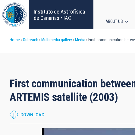
Skip
to
Instituto de Astrofísica
main
de Canarias • IAC
ABOUT US
content
Main
Breadcrumb
Home
Outreach
Multimedia gallery
Media
First communication betwee
navigat
First communication between
ARTEMIS satellite (2003)
DOWNLOAD