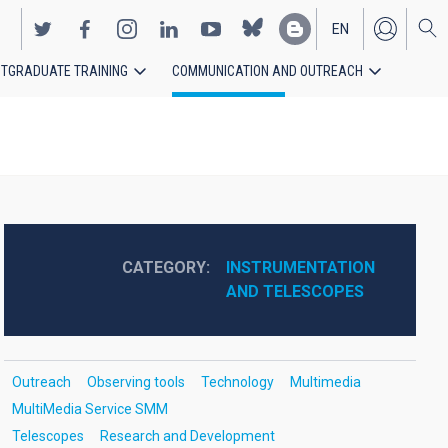
EN
TGRADUATE TRAINING
COMMUNICATION AND OUTREACH
ES
CATEGORY
INSTRUMENTATION 
AND TELESCOPES
Outreach
Observing tools
Technology
Multimedia
MultiMedia Service SMM
Telescopes
Research and Development