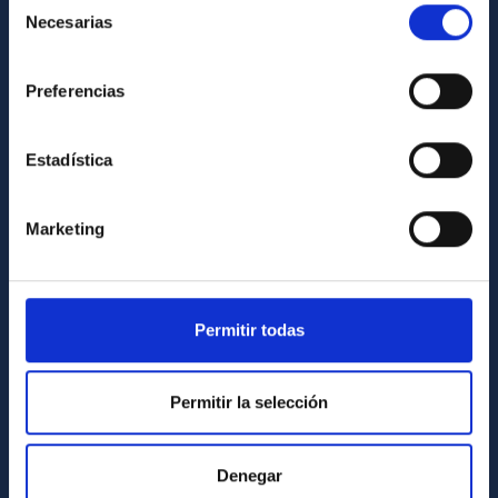
Necesarias
de
Library
consentimiento
General register
Preferencias
ABOUT THE IAC
Estadística
Legislation
Transparency
Marketing
Code of ethics and anti-fraud policy
Gender equality and diversity
Environment and Sustainability
Permitir todas
Forever IAC
IAC Projects
Permitir la selección
External funding
Severo Ochoa Programme
Denegar