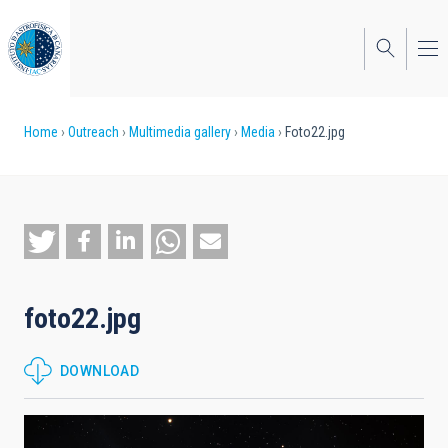
Skip
to
main
content
Breadcrumb
Home
Outreach
Multimedia gallery
Media
Foto22.jpg
foto22.jpg
DOWNLOAD