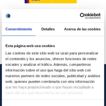
Consentimiento
Detalles
Acerca de las cookies
Esta página web usa cookies
Las cookies de este sitio web se usan para personalizar
el contenido y los anuncios, ofrecer funciones de redes
sociales y analizar el tráfico. Además, compartimos
información sobre el uso que haga del sitio web con
nuestros partners de redes sociales, publicidad y análisis
GENERAL INFORMATION
web, quienes pueden combinarla con otra información
que les haya proporcionado o que hayan recopilado a
Contact
partir del uso que haya hecho de sus servicios.
How to get to the IAC
List of personnel
Selección