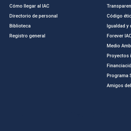
Cómo llegar al IAC
Transparen
Directorio de personal
Código étic
Biblioteca
Igualdad y 
Registro general
Forever IA
Medio Ambi
Proyectos i
Financiaci
Programa 
Amigos del
PostFooter > Newsletter link