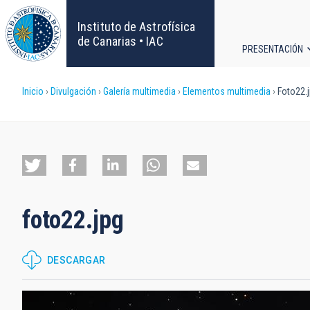
Pasar
al
Instituto de Astrofísica
contenido
de Canarias • IAC
PRESENTACIÓN
principal
Navega
Sobrescribir
Inicio
Divulgación
Galería multimedia
Elementos multimedia
Foto22.
principa
enlaces
de
ayuda
foto22.jpg
a
la
DESCARGAR
navegación