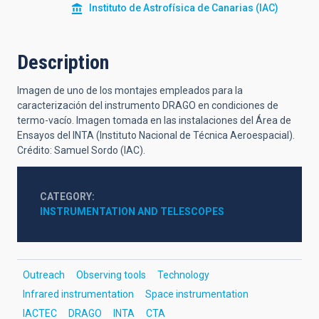
Instituto de Astrofísica de Canarias (IAC)
Description
Imagen de uno de los montajes empleados para la
caracterización del instrumento DRAGO en condiciones de
termo-vacío. Imagen tomada en las instalaciones del Área de
Ensayos del INTA (Instituto Nacional de Técnica Aeroespacial).
Crédito: Samuel Sordo (IAC).
CATEGORY
INSTRUMENTATION AND TELESCOPES
Outreach
Observing tools
Technology
Infrared instrumentation
Space instrumentation
IACTEC
DRAGO
INTA
CTA