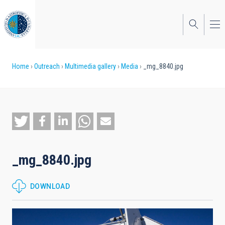
Skip
to
main
content
Breadcrumb
Home
Outreach
Multimedia gallery
Media
_mg_8840.jpg
_mg_8840.jpg
DOWNLOAD