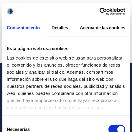
Consentimiento
Detalles
Acerca de las cookies
Esta página web usa cookies
Las cookies de este sitio web se usan para personalizar
el contenido y los anuncios, ofrecer funciones de redes
sociales y analizar el tráfico. Además, compartimos
información sobre el uso que haga del sitio web con
GENERAL INFORMATION
nuestros partners de redes sociales, publicidad y análisis
Contact
web, quienes pueden combinarla con otra información
que les haya proporcionado o que hayan recopilado a
How to get to the IAC
partir del uso que haya hecho de sus servicios.
List of personnel
Library
Selección
Necesarias
de