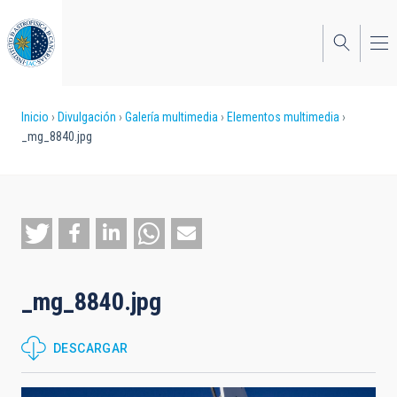
Pasar
al
contenido
principal
Sobrescribir
Inicio
Divulgación
Galería multimedia
Elementos multimedia
_mg_8840.jpg
enlaces
de
ayuda
a
la
_mg_8840.jpg
navegación
DESCARGAR