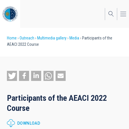
Skip
to
main
content
Breadcrumb
Home
Outreach
Multimedia gallery
Media
Participants of the
AEACI 2022 Course
Participants of the AEACI 2022
Course
DOWNLOAD