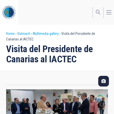
Skip
to
main
content
Breadcrumb
Home
Outreach
Multimedia gallery
Visita del Presidente de
Canarias al IACTEC
Visita del Presidente de
Canarias al IACTEC