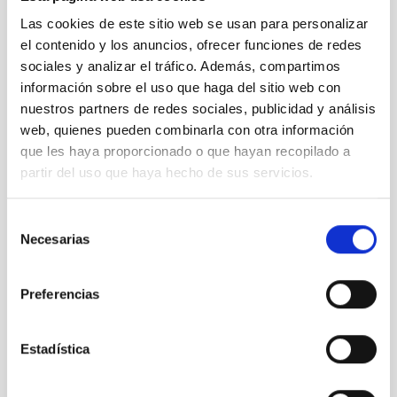
IACTEC
Las cookies de este sitio web se usan para personalizar
el contenido y los anuncios, ofrecer funciones de redes
sociales y analizar el tráfico. Además, compartimos
información sobre el uso que haga del sitio web con
nuestros partners de redes sociales, publicidad y análisis
Fernando
web, quienes pueden combinarla con otra información
Clavijo en
que les haya proporcionado o que hayan recopilado a
IACTEC
partir del uso que haya hecho de sus servicios.
It may interest you
Selección
Necesarias
de
consentimiento
Preferencias
Estadística