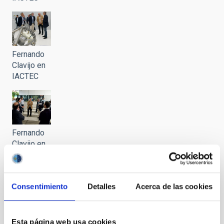
Fernando
Clavijo en
IACTEC
Fernando
Clavijo en
IACTEC
Consentimiento
Detalles
Acerca de las cookies
Fernando
Clavijo en
Esta página web usa cookies