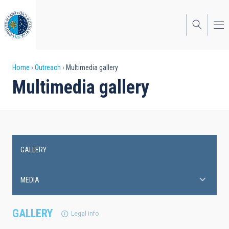
Skip
to
main
content
Breadcrumb
Home
Outreach
Multimedia gallery
Multimedia gallery
GALLERY
Main
navigation
MEDIA
GALLERY
Legal info