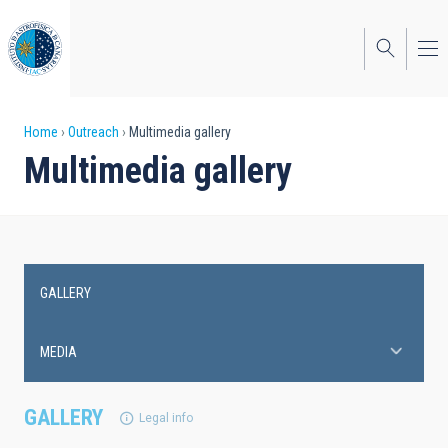
Skip
to
main
content
Breadcrumb
Home
Outreach
Multimedia gallery
Multimedia gallery
GALLERY
Main
navigation
MEDIA
GALLERY
Legal info