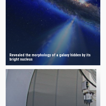
IACTEC LINES
ASTROPHYSICAL
AUTHORED ON
SORT BY
ORDER
Revealed the morphology of a galaxy hidden by its
bright nucleus