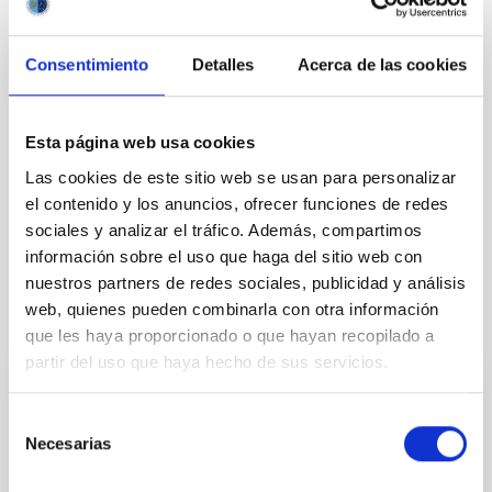
NEWS TYPE
Consentimiento
Detalles
Acerca de las cookies
PHOTOMONTAGE
SCOPE
OUTREACH
Esta página web usa cookies
Las cookies de este sitio web se usan para personalizar
el contenido y los anuncios, ofrecer funciones de redes
Outreach
General public
sociales y analizar el tráfico. Además, compartimos
información sobre el uso que haga del sitio web con
nuestros partners de redes sociales, publicidad y análisis
web, quienes pueden combinarla con otra información
It may interest you
que les haya proporcionado o que hayan recopilado a
partir del uso que haya hecho de sus servicios.
PRESS RELEASE
Selección
Necesarias
Un telescopio histórico de 1905 vuelve a
de
la vida un siglo después para observar el
consentimiento