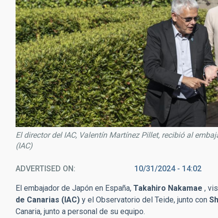
El director del IAC, Valentín Martínez Pillet, recibió al e
(IAC)
ADVERTISED ON
10/31/2024 - 14:02
El embajador de Japón en España,
Takahiro Nakamae
, vi
de Canarias (IAC)
y el Observatorio del Teide, junto con
Sh
Canaria, junto a personal de su equipo.