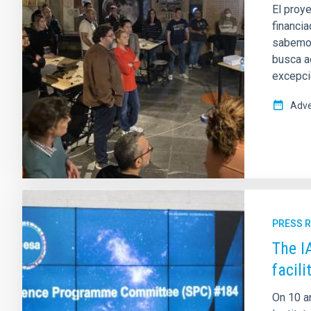
El proye
financia
sabemos
busca a
excepci
Adve
PRESS 
The I
facili
On 10 a