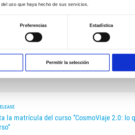
r del uso que haya hecho de sus servicios.
Preferencias
Estadística
, Takahiro Nakamae al IAC / Inés Bonet (IAC)
Permitir la selección
RELEASE
ta la matrícula del curso “CosmoViaje 2.0: lo
rso”