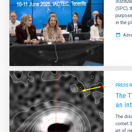
Institu
(SPC), 
purpose
in the p
Adve
PRESS 
The T
an in
The dis
comet 3
jet of g