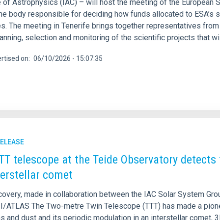
te of Astrophysics (IAC) – will host the meeting of the Europe
the body responsible for deciding how funds allocated to ESA’
s. The meeting in Tenerife brings together representatives fro
lanning, selection and monitoring of the scientific projects that 
rtised on
06/10/2026 - 15:07:35
RELEASE
TT telescope at the Teide Observatory detects t
terstellar comet
covery, made in collaboration between the IAC Solar System Group
I/ATLAS The Two-metre Twin Telescope (TTT) has made a pioneeri
as and dust and its periodic modulation in an interstellar comet, 