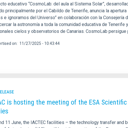
cto educativo “CosmoLab: del aula al Sistema Solar”, desarrollado
do principalmente por el Cabildo de Tenerife, anuncia la apertur
 e ignoramos del Universo” en colaboración con la Consejería de
cercar la astronomía a toda la comunidad educativa de Tenerife y
onales cielos y observatorios de Canarias. CosmoLab persigue pr
rtised on
11/27/2025 - 10:43:44
RELEASE
AC is hosting the meeting of the ESA Scienti
ties
nd 11 June, the IACTEC facilities – the technology transfer and 