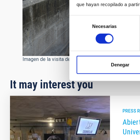
que hayan recopilado a parti
Selección
Necesarias
de
consentimiento
Imagen de la visita del embajador de Japón en España
Denegar
It may interest you
PRESS 
Abier
Unive