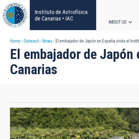
Skip
to
Instituto de Astrofísica
main
de Canarias • IAC
ABOUT US
content
Main
Breadcrumb
Home
Outreach
News
El embajador de Japón en España visita el Insti
navigat
El embajador de Japón en
Canarias