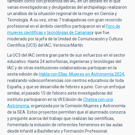
también contó con presencia del IAC en un debate en el que
varias investigadoras y divulgadoras del archipiélago realizaron
un análisis de la situación regional de la mujer en Ciencia y
Tecnología. A su vez, otras 7 trabajadoras con gran recorrido
profesional en el ámbito científico participaron en el
Foro de
mujeres cient
í
ficas y tecnólogas de Canarias
y que fue
moderado por la jefa de la Unidad de Comunicación y Cultura
Científica (UC3) del IAC, Verónica Martín.
La UC3 del IAC centra gran parte de sus esfuerzos en el sector
educativo. Hasta 24 astrofísicas, ingenieras y tecnólogas del
IAC y de otras instituciones colaboradoras participan en la
sexta edición de
Habla con Ellas: Mujeres en Astronom
í
a 2024
,
realizando videoconferencias con centros educativos de toda
España, y que se desarrolla de febrero a junio. Con un enfoque
similar, el pasado 15 de febrero siete investigadoras del
instituto participaron en la VII Edición de
Chatea con una
Astr
ó
noma
, organizada por la Comisión Mujeres y Astronomía
de la SEA. Estos proyectos permiten que el alumnado conozca
y pregunte acerca del trabajo que realizan las científicas,
fomentado la inclusión de referentes femeninos en las aulas
desde Infantil a Bachillerato y Formación Profesional.