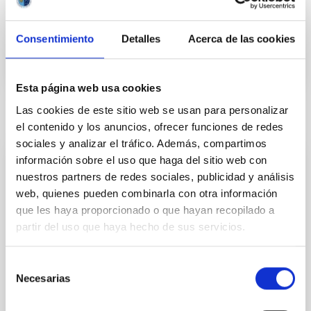
In progress
Consentimiento
Detalles
Acerca de las cookies
Esta página web usa cookies
Las cookies de este sitio web se usan para personalizar
Related news
el contenido y los anuncios, ofrecer funciones de redes
sociales y analizar el tráfico. Además, compartimos
información sobre el uso que haga del sitio web con
PRESS RELEASE
nuestros partners de redes sociales, publicidad y análisis
The IAC moves forward in its commitment
web, quienes pueden combinarla con otra información
que les haya proporcionado o que hayan recopilado a
to equality
partir del uso que haya hecho de sus servicios.
The Instituto de Astrofísica de Canarias (IAC)
celebrates International Women's Day by publicizing
Selección
the work of the women on the staff, and making a
Necesarias
de
balance sheet of the state of gender equality in the
Institute. The IAC started its activities in gender
consentimiento
equality in 2008, when the Commission on Equality