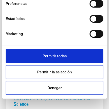
Preferencias
was founded, with the aim of finding the means and
the actions needed for the active incorporationof the
principle of effective equality between men and
Estadística
women and designing its first Equality Plan. At the
present time the Institute is applying its third Equality
Plan, which includes 8
Marketing
Advertised on
03/08/2023 - 20:28
Permitir todas
Permitir la selección
PRESS RELEASE
Sixth edition of "Talk to Them: Women in
Denegar
Astronomy" and other initiatives to
celebrate the Day of Women and Girls in
Science