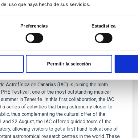
r del uso que haya hecho de sus servicios.
Preferencias
Estadística
GE
Permitir la selección
rings astronomy to the PHE Festival
de Astrofísica de Canarias (IAC) is joining the ninth
e PHE Festival , one of the most outstanding musical
summer in Tenerife. In this first collaboration, the IAC
 a series of activities that bring astronomy closer to
ublic, thus complementing the cultural offer of the
21 and 22 August, the IAC offered guided tours of the
ory, allowing visitors to get a first-hand look at one of
rtant astronomical research centres in the world. These