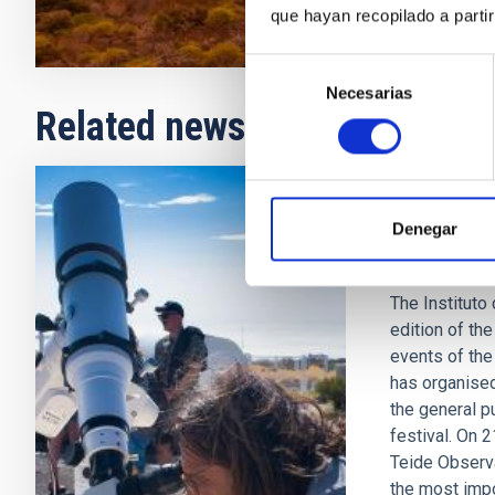
que hayan recopilado a parti
Selección
Necesarias
de
Related news
consentimiento
PHOTOMONTA
Denegar
The IAC b
The Instituto 
edition of th
events of the 
has organised
the general p
festival. On 
Teide Observat
the most impo