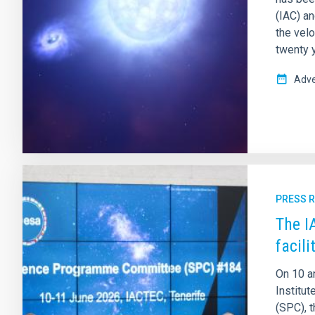
(IAC) a
the velo
twenty 
Adve
PRESS 
The I
facili
On 10 a
Institu
(SPC), 