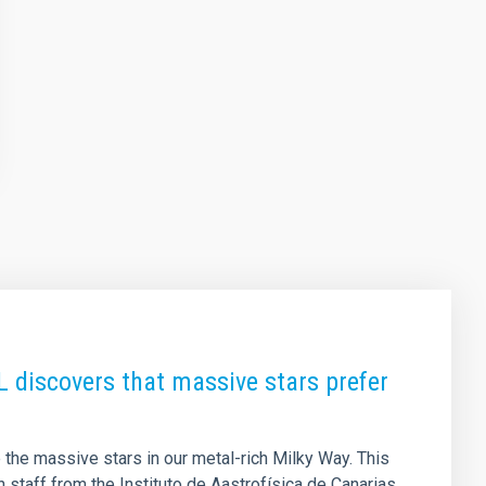
L discovers that massive stars prefer
 the massive stars in our metal-rich Milky Way. This
 staff from the Instituto de Aastrofísica de Canarias