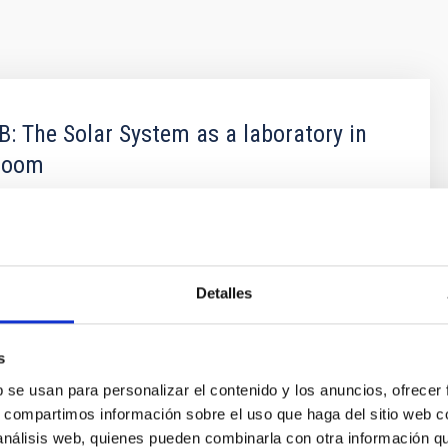
 The Solar System as a laboratory in
sroom
 a project run by the Instituto de Astrofísica de
) with funding from the Cabido de Tenerife, and in
 with the Consejería de Educación y Universidades and
la Ciencia y el Cosmos, that was launched in 2018. The
Detalles
he project is to bring Astronomy and, in particular, the
s
fael
Rosenberg González
b se usan para personalizar el contenido y los anuncios, ofrecer
s
s, compartimos información sobre el uso que haga del sitio web 
 análisis web, quienes pueden combinarla con otra información q