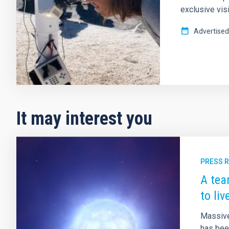
exclusive vis
Advertised
It may interest you
PRESS 
A tea
to liv
Massive 
has been