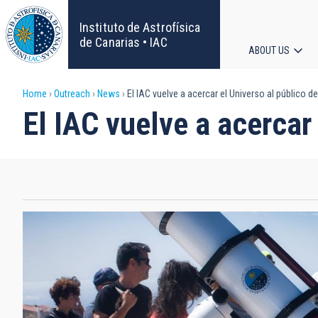
Skip
to
Instituto de Astrofísica
main
de Canarias • IAC
ABOUT US
content
Main
Breadcrumb
Home
Outreach
News
El IAC vuelve a acercar el Universo al público de
navigat
El IAC vuelve a acercar 