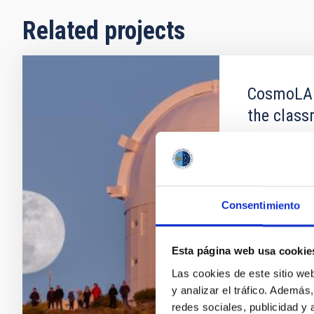
Related projects
CosmoLAB:
the clas
"CosmoLAB" is
Canarias (IAC
collaboration
the Museo de 
Consentimiento
main goal of t
practice of
Esta página web usa cookie
Alfredo Ra
Las cookies de este sitio we
In progres
y analizar el tráfico. Ademá
redes sociales, publicidad y