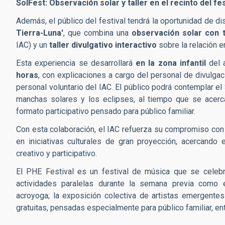
SolFest: Observación solar y taller en el recinto del fes
Además, el público del festival tendrá la oportunidad de disf
Tierra-Luna'
, que combina una
observación solar con 
IAC) y un
taller divulgativo interactivo
sobre la relación en
Esta experiencia se desarrollará
en la zona infantil
del á
horas
, con explicaciones a cargo del personal de divulgac
personal voluntario del IAC. El público podrá contemplar 
manchas solares y los eclipses, al tiempo que se acerca
formato participativo pensado para público familiar.
Con esta colaboración, el IAC refuerza su compromiso con l
en iniciativas culturales de gran proyección, acercando 
creativo y participativo.
El PHE Festival es un festival de música que se celeb
actividades paralelas durante la semana previa como ex
acroyoga; la exposición colectiva de artistas emergentes
gratuitas, pensadas especialmente para público familiar, ent