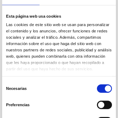
Esta página web usa cookies
Outreach
General public
Las cookies de este sitio web se usan para personalizar
el contenido y los anuncios, ofrecer funciones de redes
sociales y analizar el tráfico. Además, compartimos
It may interest you
información sobre el uso que haga del sitio web con
nuestros partners de redes sociales, publicidad y análisis
web, quienes pueden combinarla con otra información
que les haya proporcionado o que hayan recopilado a
PRESS RELEASE
partir del uso que haya hecho de sus servicios.
El IAC refuerza su compromiso con la
igualdad en ciencia con actividades
Selección
educativas y divulgativas por el 11F
Necesarias
de
El Instituto de Astrofísica de Canarias (IAC) se suma
consentimiento
a la conmemoración del Día Internacional de las
Preferencias
Mujeres y las Niñas en la Ciencia con un amplio
programa de actividades orientadas a visibilizar el
papel de las mujeres en la astronomía y fomentar el