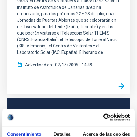
Vacío, el Centro de Visitantes y el Laboratorio Solar El
Instituto de Astrofísica de Canarias (IAC) ha
organizado, para los próximos 22 y 23 de julio, unas
Jornadas de Puertas Abiertas que se celebrarán en
el Observatorio del Teide (Izaña, Tenerife) y en las
que podrán visitarse el Telescopio Solar THEMIS
(CNRS, Francia-Italia), el Telescopio de Torre al Vacío
(KIS, Alemania), el Centro de Visitantes y el
Laboratorio Solar (IAC, España). El horario de
Advertised on
07/15/2005 - 14:49
NEWS TYPE
PHOTOMONTAGE
SCOPE
OUTREACH
Consentimiento
Detalles
Acerca de las cookies