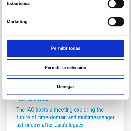
Estadística
interés por la ciencia y la tecnología entre las nuevas
generaciones. Entre las acciones más destacadas se
encuentra la Editatona 11F, organizada junto a
Marketing
Wikimedia España. La iniciativa se articula en dos
jornadas complementarias: un wikitaller práctico de
introducción a la edición en Wikipedia, en el que las
personas participantes aprenden
Permitir todas
Advertised on
02/10/2026 - 10:38:17
Permitir la selección
Denegar
PHOTOMONTAGE
The IAC hosts a meeting exploring the
future of time-domain and multimessenger
astronomy after Gaia's legacy