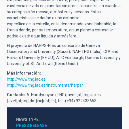
existencia de vida en planetas similares al nuestro, en cuanto a
su composición rocosa, atmósfera y océanos. Estas
características se darían a una distancia
específica de la estrella, en la denominada zona habitable, la
franja donde, por su temperatura, en un planeta extrasolar
podría existir agua líquida y atmósfera.
El proyecto de HARPS-N es un consorcio de Geneva
Observatory and University (Suiza), INAF-TNG (Italia), CfA and
Harvard University (EE UU), ATC Edinburgh, Queens University y
University of St. Andrews (Reino Unido).
Más información:
http://www.tng.iac.es,
http://www.tng.iac.es/instruments/harps/
Contacto
: A. Harutyunyan (TNG),
avet
[at]
tng.iac.es
(avet[at]tng[dot]iac[dot]es)
, tel.: (+34) 922433653
NEWS TYPE
PRESS RELEASE