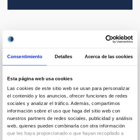
It may interest you
Consentimiento
Detalles
Acerca de las cookies
PRESS RELEASE
El IAC vuelve a acercar el Universo al
Esta página web usa cookies
público del Phe Festival
Las cookies de este sitio web se usan para personalizar
El IAC colabora por segundo año consecutivo con el
el contenido y los anuncios, ofrecer funciones de redes
festival de música y tendencias de Puerto de la Cruz
sociales y analizar el tráfico. Además, compartimos
con actividades gratuitas que permitirán a los
información sobre el uso que haga del sitio web con
asistentes descubrir el Observatorio del Teide y
observar el Sol con telescopios especializados. El
nuestros partners de redes sociales, publicidad y análisis
Instituto de Astrofísica de Canarias (IAC) se suma
web, quienes pueden combinarla con otra información
nuevamente al Phe Festival , que celebra su décimo
que les haya proporcionado o que hayan recopilado a
aniversario los días 5 y 6 de septiembre en Puerto de