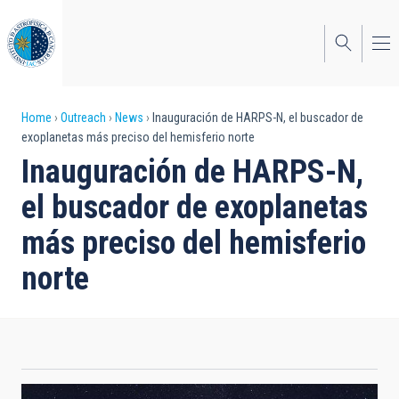
Skip
to
main
content
Breadcrumb
Home
Outreach
News
Inauguración de HARPS-N, el buscador de
exoplanetas más preciso del hemisferio norte
Inauguración de HARPS-N,
el buscador de exoplanetas
más preciso del hemisferio
norte